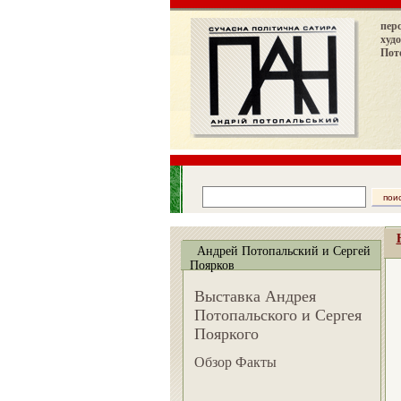
пер
худ
Пот
Андрей Потопальский и Сергей
Поярков
Выставка Андрея
Потопальского и Сергея
Пояркого
Обзор Факты