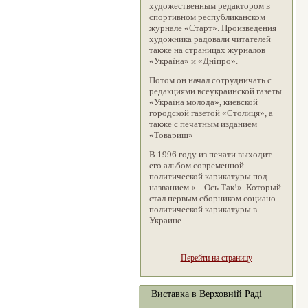
художественным редактором в
спортивном республиканском
журнале «Старт». Произведения
художника радовали читателей
также на страницах журналов
«Україна» и «Дніпро».
Потом он начал сотрудничать с
редакциями всеукраинской газеты
«Україна молода», киевской
городской газетой «Столиця», а
также с печатным изданием
«Товариш»
В 1996 году из печати выходит
его альбом современной
политической карикатуры под
названием «... Ось Так!». Который
стал первым сборником социано -
политической карикатуры в
Украине.
Перейти на страницу
Виставка в Верховній Раді