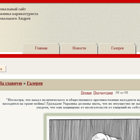
сональный сайт
ожника карикатуриста
опалького Андрея
Главная
Новости
Галерея
На главную
»
Галерея
Первая
Предыдущая
98 из 98
"Несмотря, что накал политического и общественного противостояния находится на
находится на гране войны! Граждане Украины должны знать, что их имущество не з
злодеев, что они защищены от посягательств от хищений их собс