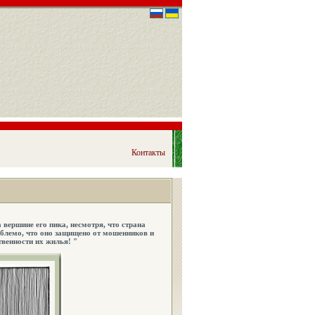
Контакты
 вершине его пика, несмотря, что страна
ыблемо, что оно защищено от мошенников и
твенности их жилья! "