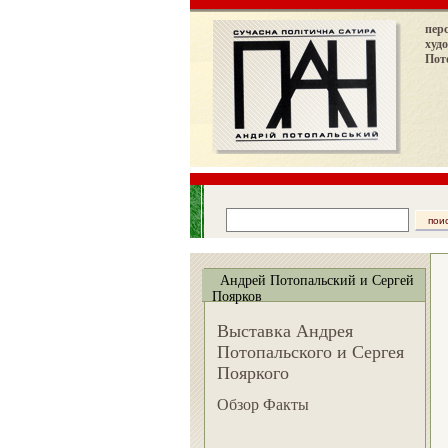
пер
худ
Пот
Андрей Потопальский и Сергей
Поярков
Выставка Андрея
Потопальского и Сергея
Пояркого
Обзор Факты