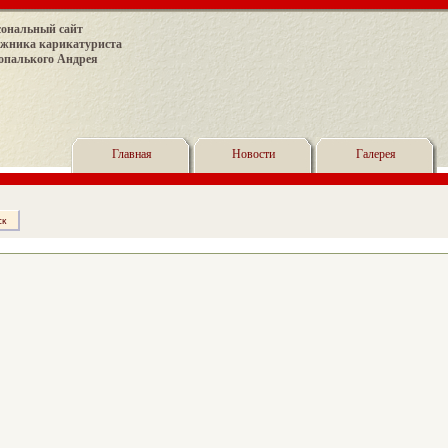
сональный сайт
ожника карикатуриста
опалького Андрея
Главная
Новости
Галерея