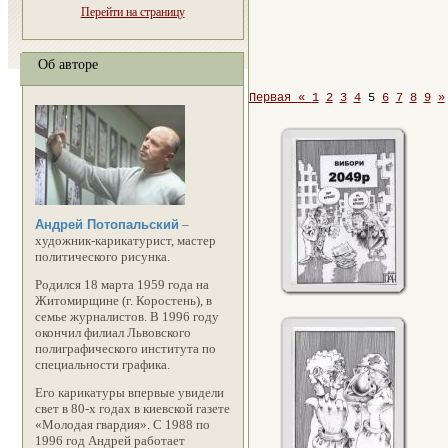
Перейти на страницу
Об авторе
Первая
«
1
2
3
4
5
6
7
8
9
»
Андрей Потопальский
–
художник-карикатурист, мастер
политического рисунка.
Родился 18 марта 1959 года на
Житомирщине (г. Коростень), в
семье журналистов. В 1996 году
окончил филиал Львовского
полиграфического института по
специальности графика.
Его карикатуры впервые увидели
свет в 80-х годах в киевской газете
«Молодая гвардия». С 1988 по
1996 год Андрей работает