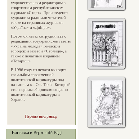
художественным редактором в
спортивном республиканском
журнале «Старт». Произведения
художника радовали читателей
также на страницах журналов
«Україна» и «Дніпро».
Потом он начал сотрудничать с
редакциями всеукраинской газеты
«Україна молода», киевской
городской газетой «Столиця», а
также с печатным изданием
«Товариш»
В 1996 году из печати выходит
его альбом современной
политической карикатуры под
названием «... Ось Так!». Который
стал первым сборником социано -
политической карикатуры в
Украине.
Перейти на страницу
Виставка в Верховній Раді