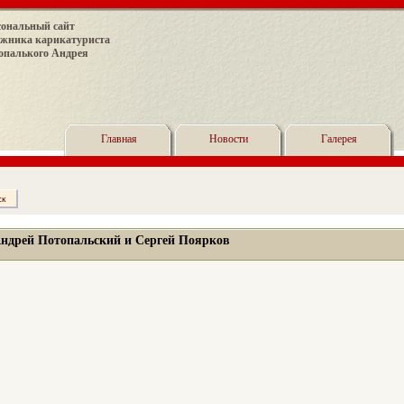
сональный сайт
ожника карикатуриста
опалького Андрея
Главная
Новости
Галерея
ндрей Потопальский и Сергей Поярков