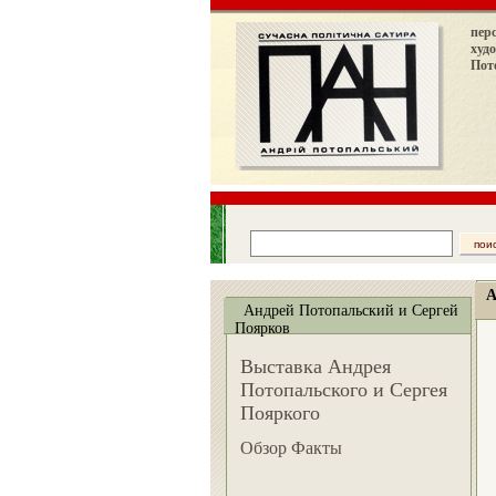
пер
худ
Пот
А
Андрей Потопальский и Сергей
Поярков
Выставка Андрея
Потопальского и Сергея
Пояркого
Обзор Факты