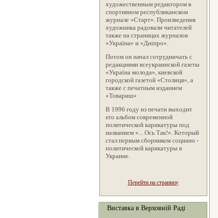
художественным редактором в
спортивном республиканском
журнале «Старт». Произведения
художника радовали читателей
также на страницах журналов
«Україна» и «Дніпро».
Потом он начал сотрудничать с
редакциями всеукраинской газеты
«Україна молода», киевской
городской газетой «Столиця», а
также с печатным изданием
«Товариш»
В 1996 году из печати выходит
его альбом современной
политической карикатуры под
названием «... Ось Так!». Который
стал первым сборником социано -
политической карикатуры в
Украине.
Перейти на страницу
Виставка в Верховній Раді