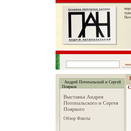
пер
худ
Пот
Андрей Потопальский и Сергей
Поярков
С
Выставка Андрея
Потопальского и Сергея
Пояркого
Обзор Факты