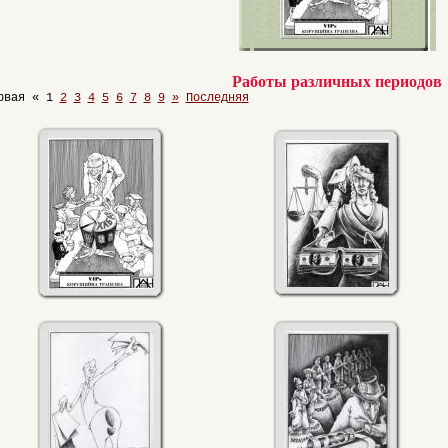
Работы различных периодов
рвая «
1
2
3
4
5
6
7
8
9
»
Последняя