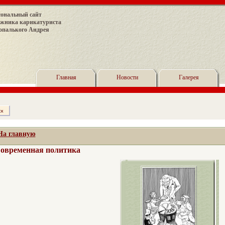
сональный сайт
ожника карикатуриста
опалького Андрея
Главная
Новости
Галерея
На главную
овременная политика