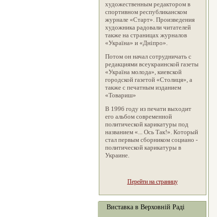
художественным редактором в
спортивном республиканском
журнале «Старт». Произведения
художника радовали читателей
также на страницах журналов
«Україна» и «Дніпро».
Потом он начал сотрудничать с
редакциями всеукраинской газеты
«Україна молода», киевской
городской газетой «Столиця», а
также с печатным изданием
«Товариш»
В 1996 году из печати выходит
его альбом современной
политической карикатуры под
названием «... Ось Так!». Который
стал первым сборником социано -
политической карикатуры в
Украине.
Перейти на страницу
Виставка в Верховній Раді