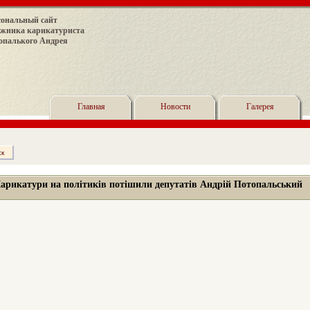
сональный сайт
ожника карикатуриста
опалького Андрея
Главная
Новости
Галерея
арикатури на політиків потішили депутатів Андрій Потопальський