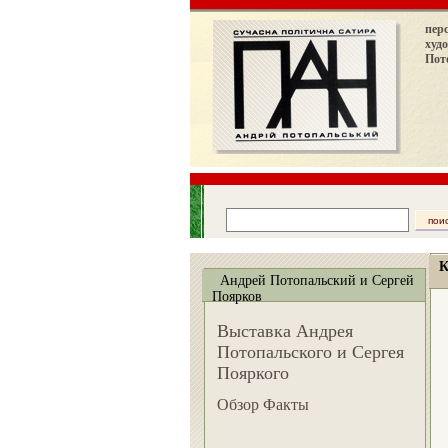
пер
худ
Пот
К
Андрей Потопальский и Сергей
Поярков
Выставка Андрея
Потопальского и Сергея
Пояркого
Обзор Факты