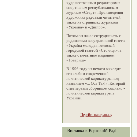
художественным редактором в
спортивном республиканском
журнале «Старт». Произведения
художника радовали читателей
также на страницах журналов
«Україна» и «Дніпро».
Потом он начал сотрудничать с
редакциями всеукраинской газеты
«Україна молода», киевской
городской газетой «Столиця», а
также с печатным изданием
«Товариш»
В 1996 году из печати выходит
его альбом современной
политической карикатуры под
названием «... Ось Так!». Который
стал первым сборником социано -
политической карикатуры в
Украине.
Перейти на страницу
Виставка в Верховній Раді